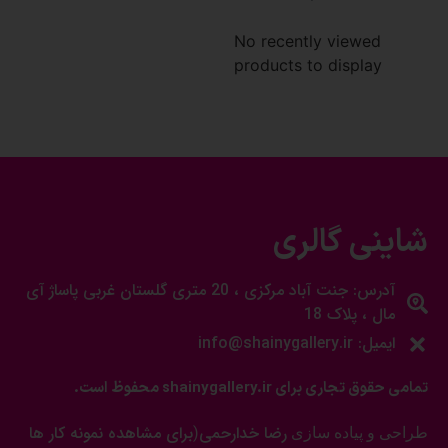
No recently viewed
products to display
شاینی گالری
آدرس: جنت آباد مرکزی ، 20 متری گلستان غربی پاساژ آی
مال ، پلاک 18
ایمیل: info@shainygallery.ir
تمامی حقوق تجاری برای shainygallery.ir محفوظ است.
رضا خدارحمی
برای مشاهده نمونه کار ها
طراحی و پیاده سازی
(