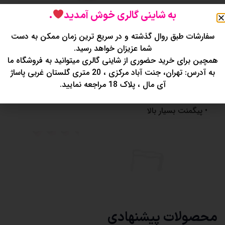
به شاینی گالری خوش آمدید
.
توضیحات
نظرات (0)
سفارشات طبق روال گذشته و در سریع ترین زمان ممکن به دست
شما عزیزان خواهد رسید.
پالت چندکاره کتابی 72 رنگ Miweiwei
همچین برای خرید حضوری از شاینی گالری میتوانید به فروشگاه ما
• پالت چندکاره ۷۲ رنگ ملکه
به آدرس: تهران، جنت آباد مرکزی ، 20 متری گلستان غربی پاساژ
• شامل سایه با رنگ‌های شاین و مات
آی مال ، پلاک 18 مراجعه نمایید.
• رژگونه
• هایلایتر
• پیگمنت بسیار بالا
محصولات پیشنهادی