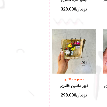
تومان
328.000
محصولات فانتزی
ی
آویز ماشین فانتزی
تومان
298.000