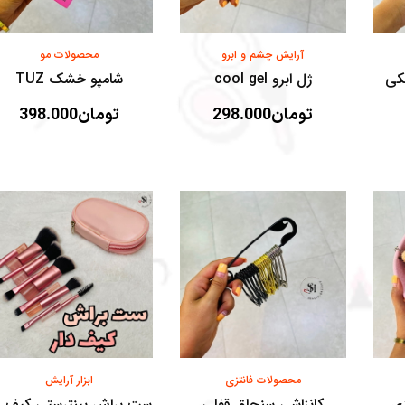
آرایش چشم و‌ ابرو
محصولات مو
کی
ژل ابرو cool gel
شامپو خشک TUZ
تومان
298.000
تومان
398.000
محصولات فانتزی
ابزار آرایش
زی
کانزاشی سنجاق قفلی
ست براش پینترستی کیف د