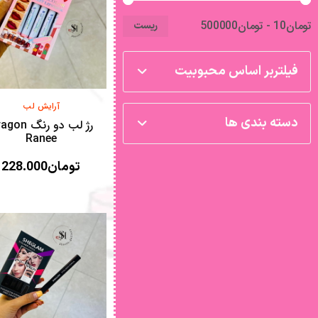
تومان10 - تومان500000
ریست
فیلتربر اساس محبوبیت
آرایش لب
دسته بندی ها
رژ لب دو رنگ n
Ranee
تومان
228.000