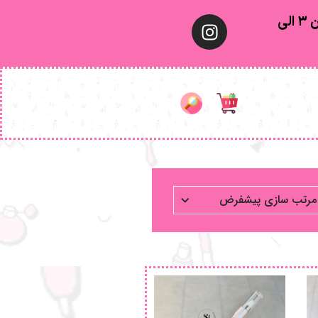
معمولا تهران ۱ الی ۲ روز‌ کاری ٫ شهرستان ۳ الی