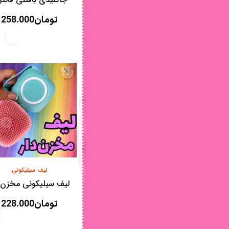
تومان
258.000
لیف سیلیکونی
لیف سیلیکونی مخزن د
تومان
228.000