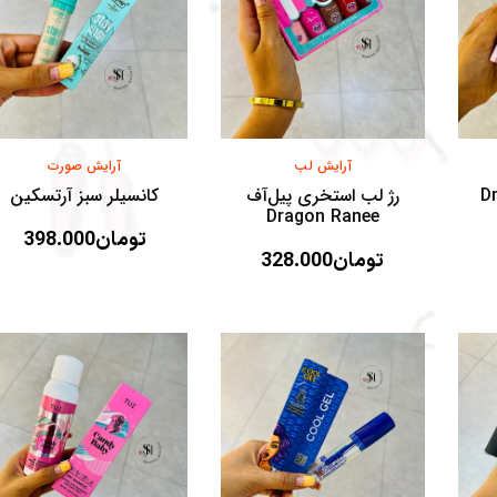
آرایش لب
آرایش صورت
Drago
رژ لب استخری پیل‌آف
کانسیلر سبز آرتسکین
Dragon Ranee
تومان
398.000
تومان
328.000