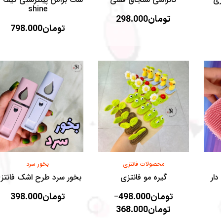
shine
تومان
298.000
تومان
798.000
محصولات فانتزی
بخور سرد
ار
گیره مو‌ فانتزی
بخور سرد طرح اشک فانتز
تومان
498.000
تومان
398.000
–
تومان
368.000