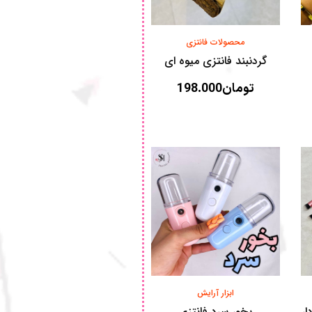
محصولات فانتزی
گردنبند فانتزی میوه ای
تومان
198.000
ابزار آرایش
ار
بخور سرد فانتزی