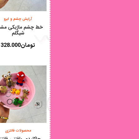
آرایش چشم و‌ ابرو
خط چشم ماژیکی مش
شیگلم
تومان
328.000
محصولات فانتزی
جاکلیدی بافتنی فانت