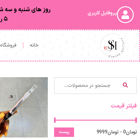
خانه
فروشگاه
فیلتر قیمت
تومان0 - تومان9999
ریست
آرایش چشم و‌ ابرو
هایلایتر 
فیلتربر اساس محبوبیت
BEAUTY
تومان
328.000
دسته بندی ها