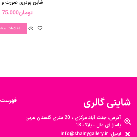
شاینی گالری
فهرست 
آدرس: جنت آباد مرکزی ، 20 متری گلستان غربی
پاساژ آی مال ، پلاک 18
ایمیل: info@shainygallery.ir
تمامی حقوق تجاری برای shainygallery.ir محفوظ
است.
رضا خدارحمی
برای مشاهده
طراحی و پیاده سازی
(
نمونه کار ها کلیک کنید
)