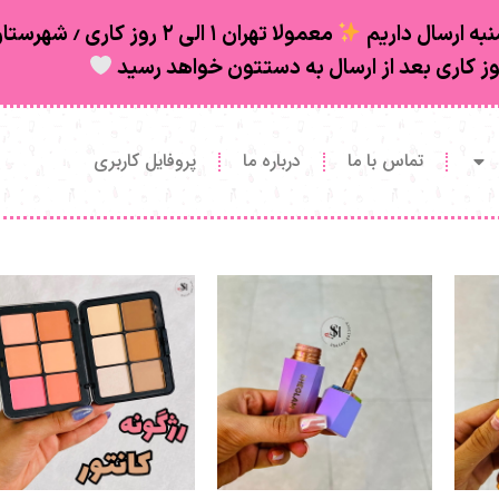
تماس با ما
درباره ما
پروفایل کاربری
آرایش صورت
آرایش صورت
مدادی پددار L’ONLY
هایلایتر مایع مدل Solar
پالت کانتور و رژگونه پودری
Flare
آرتسکین
تومان
198.000
تومان
598.000