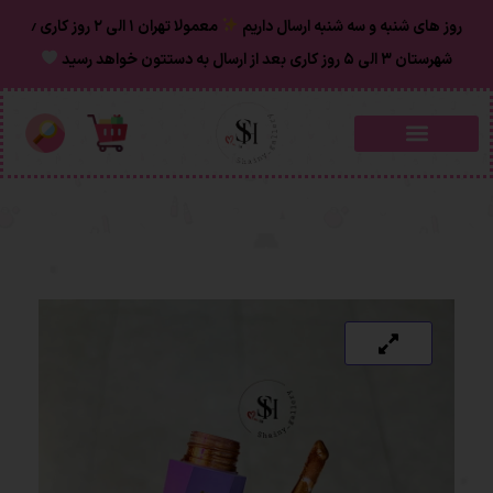
روز های شنبه و سه شنبه ارسال داریم
معمولا تهران ۱ الی ۲ روز‌ کاری ٫
شهرستان ۳ الی ۵ روز کاری بعد از ارسال به دستتون خواهد رسید