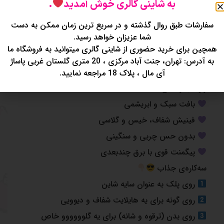
به شاینی گالری خوش آمدید
.
توضیحات
نظرات (0)
سفارشات طبق روال گذشته و در سریع ترین زمان ممکن به دست
شما عزیزان خواهد رسید.
هایلایتر مایع مدل Solar Flare
همچین برای خرید حضوری از شاینی گالری میتوانید به فروشگاه ما
به آدرس: تهران، جنت آباد مرکزی ، 20 متری گلستان غربی پاساژ
این کوچولوی بنفش خوشگل با یه اپلیکاتور نرم و حرفه‌ای،
آی مال ، پلاک 18 مراجعه نمایید.
یه شاین شیشه‌ای و کرومی فوق‌العاده بهت میده که از هر
زاویه بدرخشی
بافت سبک و ابریشمی
فینیش شفاف، خیس و گلاسی
بدون حس چربی و سنگینی
پیگمنت قوی با برق چندبعدی
سه‌کاره‌ی جذاب
روی پلک به عنوان سایه شاین
روی گونه برای یه هایلایت شفاف و دیوویی
روی بدن (ترقوه و شانه) برای یه گلوووووو خاص