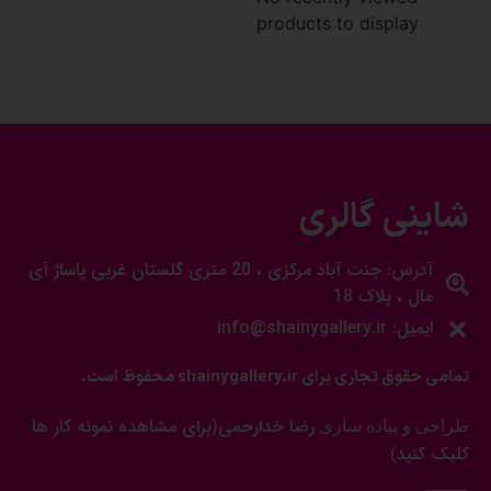
products to display
شاینی گالری
آدرس: جنت آباد مرکزی ، 20 متری گلستان غربی پاساژ آی
مال ، پلاک 18
ایمیل: info@shainygallery.ir
تمامی حقوق تجاری برای shainygallery.ir محفوظ است.
رضا خدارحمی
برای مشاهده نمونه کار ها
طراحی و پیاده سازی
(
کلیک کنید
)