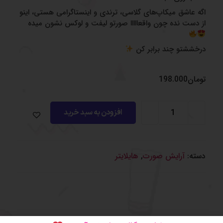
اگه عاشق میکاپ‌های گلاسی، ترندی و اینستاگرامی هستی، اینو
از دست نده چون واقعااااا صورتو لیفت و لوکس نشون میده
درخششتو چند برابر کن
تومان
198.000
افزودن به سبد خرید
دسته:
آرایش صورت
,
هایلایتر