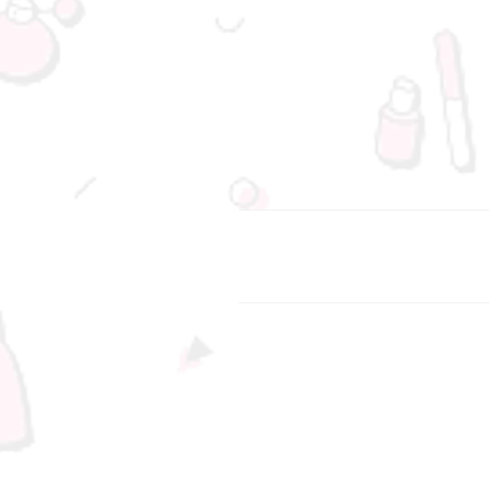
د رسید.
، جنت آباد