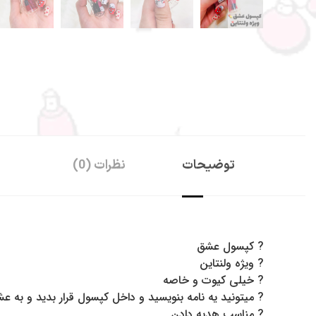
توضیحات
نظرات (0)
سفارشات 
همچین برای 
مر
? کپسول عشق
? ویژه ولنتاین
? خیلی کیوت و خاصه
? میتونید یه نامه بنویسید و داخل کپسول قرار بدید و به ع
? مناسب هدیه دادن