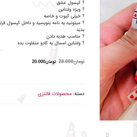
? کپسول عشق
? ویژه ولنتاین
? خیلی کیوت و خاصه
? میتونید یه نامه بنویسید و داخل کپسول قرا
بدید
? مناسب هدیه دادن
? ولنتاین امسال یه کادو متفاوت بده
تومان
28.000
تومان
20.000
دسته:
محصولات فانتزی