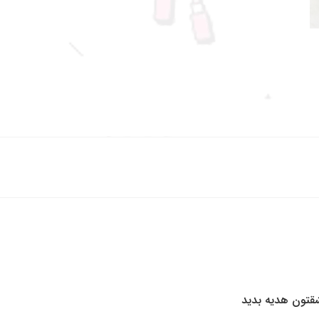
به شاینی گالری خوش آمدید
.
طبق روال گذشته و در سریع ترین زمان ممکن به دست شما عزیزان خواه
خرید حضوری از شاینی گالری میتوانید به فروشگاه ما به آدرس: تهران
کزی ، 20 متری گلستان غربی پاساژ آی مال ، پلاک 18 مراجعه نمایید.
شقتون هدیه بدید