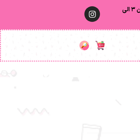
معمولا تهران ۱ الی ۲ روز‌ کاری ٫ شهرستان ۳ الی