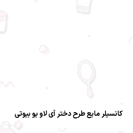
کانسیلر مایع طرح دختر آی لاو یو بیوتی