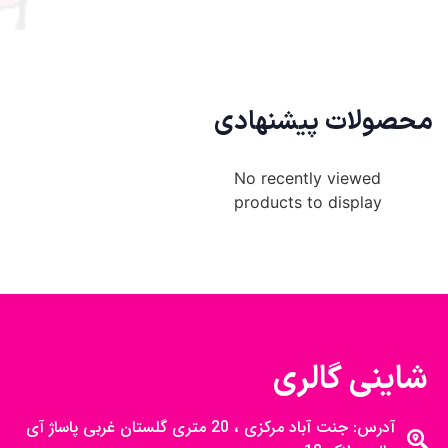
محصولات پیشنهادی
No recently viewed
products to display
شاینی گالری
آدرس: جنت آباد مرکزی ، 20 متری گلستان غربی پاساژ آی