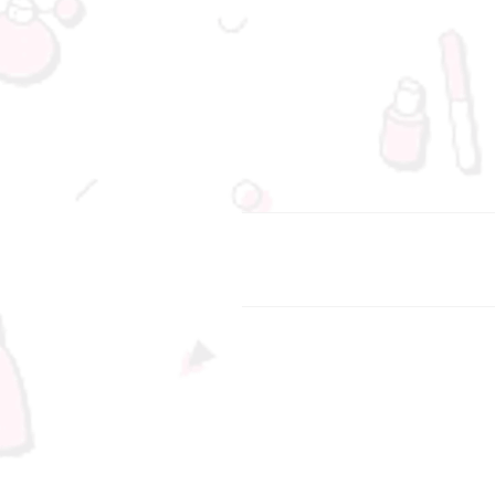
د رسید.
، جنت آباد