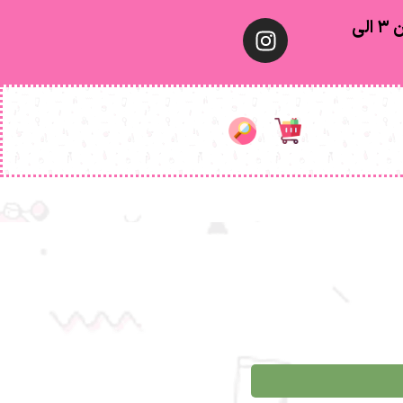
معمولا تهران ۱ الی ۲ روز‌ کاری ٫ شهرستان ۳ الی