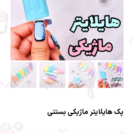
پک هایلایتر ماژیکی بستنی