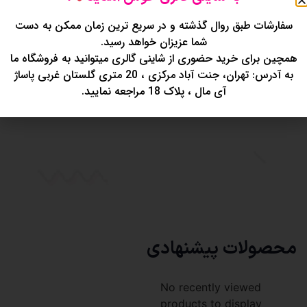
سفارشات طبق روال گذشته و در سریع ترین زمان ممکن به دست
پک رژلب مایع دوسه ?
شما عزیزان خواهد رسید.
کاملا مات و مخملی
همچین برای خرید حضوری از شاینی گالری میتوانید به فروشگاه ما
بدون پوسته شدن لب
به آدرس: تهران، جنت آباد مرکزی ، 20 متری گلستان غربی پاساژ
۱۲عدد رنگ گوشتی و پرطرفدار
آی مال ، پلاک 18 مراجعه نمایید.
کاملا اقتصادی
محصولات پیشنهادی
No recently viewed
products to display