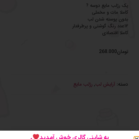
پک رژلب مایع دوسه ?
کاملا مات و مخملی
بدون پوسته شدن لب
۱۲عدد رنگ گوشتی و پرطرفدار
کاملا اقتصادی
تومان
268.000
دسته:
آرایش لب
,
رژلب مایع
توضیحات
نظرات (0)
به شاینی گالری خوش آمدید
.