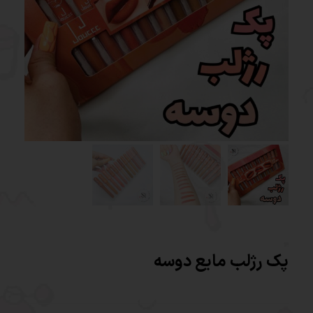
پک رژلب مایع دوسه