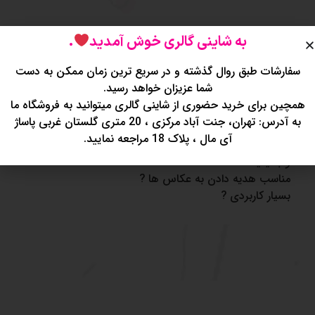
به شاینی گالری خوش آمدید
.
سفارشات طبق روال گذشته و در سریع ترین زمان ممکن به دست
توضیحات
نظرات (1)
شما عزیزان خواهد رسید.
همچین برای خرید حضوری از شاینی گالری میتوانید به فروشگاه ما
به آدرس: تهران، جنت آباد مرکزی ، 20 متری گلستان غربی پاساژ
دفتر نوبت دهی عکاسی مخصوص عکاس های عزیز?
آی مال ، پلاک 18 مراجعه نمایید.
۷۵ صفحه داره که تو هر صفحه جای ۱۵ تا اسم داره?سیمی
و باکیفیت ?
مناسب هدیه دادن به عکاس ها ?
بسیار کاربردی ?