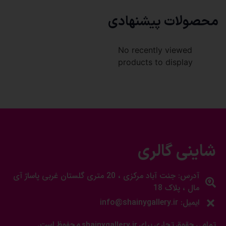
محصولات پیشنهادی
No recently viewed
products to display
شاینی گالری
آدرس: جنت آباد مرکزی ، 20 متری گلستان غربی پاساژ آی
مال ، پلاک 18
ایمیل: info@shainygallery.ir
تمامی حقوق تجاری برای shainygallery.ir محفوظ است.