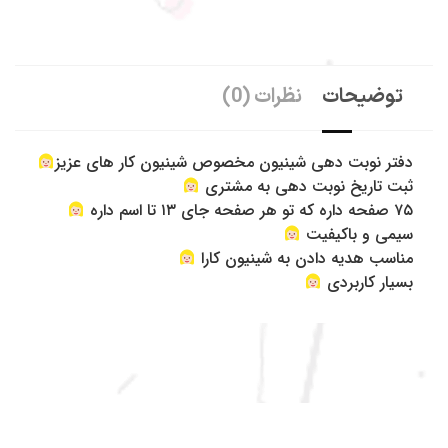
به شاینی گالری خوش آمدید
.
توضیحات
نظرات (0)
سفارشات طبق روال گذشته و در سریع ترین زمان ممکن به دست
شما عزیزان خواهد رسید.
همچین برای خرید حضوری از شاینی گالری میتوانید به فروشگاه ما
دفتر نوبت دهی شینیون مخصوص شینیون کار های عزیز
به آدرس: تهران، جنت آباد مرکزی ، 20 متری گلستان غربی پاساژ
ثبت تاریخ نوبت دهی به مشتری
آی مال ، پلاک 18 مراجعه نمایید.
۷۵ صفحه داره که تو هر صفحه جای ۱۳ تا اسم داره
سیمی و باکیفیت
مناسب هدیه دادن به شینیون کارا
بسیار کاربردی