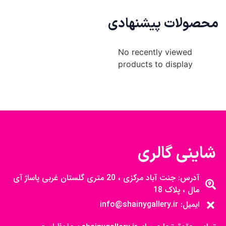
محصولات پیشنهادی
No recently viewed
products to display
شاینی گالری
آدرس: جنت آباد مرکزی ، 20 متری گلستان غربی پاساژ آی
مال ، پلاک 18
ایمیل: info@shainygallery.ir