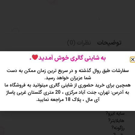
توضیحات
نظرات (0)
به شاینی گالری خوش آمدید
.
پالت همه کاره انی لیدی طرح پری دریایی?
دارای آیینه ?
سفارشات طبق روال گذشته و در سریع ترین زمان ممکن به دست
پالتی کامل برای آرایش کامل?
شما عزیزان خواهد رسید.
دارای بسته بندی مناسب?
همچین برای خرید حضوری از شاینی گالری میتوانید به فروشگاه ما
مدل پالت بصورت کیف طرح دار?
به آدرس: تهران، جنت آباد مرکزی ، 20 متری گلستان غربی پاساژ
مناسب برای استفاده شخصی و آرایشگرها?
آی مال ، پلاک 18 مراجعه نمایید.
دارای : سایه شاین و مات?
سایه ابرو?
هایلایتر?
رژگونه?