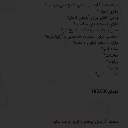
پالت همه کاره انی لیدی طرح پری دریایی?
دارای آیینه ?
پالتی کامل برای آرایش کامل?
دارای بسته بندی مناسب?
مدل پالت بصورت کیف طرح دار?
مناسب برای استفاده شخصی و آرایشگرها?
دارای : سایه شاین و مات?
سایه ابرو?
هایلایتر?
رژگونه?
رژلب?
کیفیت عالی?
تومان
105.000
دسته:
آرایش چشم و‌ ابرو
,
پالت سایه