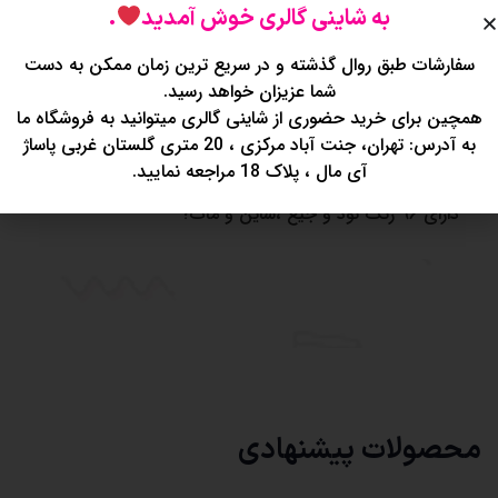
?رنگهای ترکیبی خاص
به شاینی گالری خوش آمدید
.
?پیگمنت عالی
سفارشات طبق روال گذشته و در سریع ترین زمان ممکن به دست
?کاور کشویی
شما عزیزان خواهد رسید.
بیاین ببینید چی آوردم؟!??‍
همچین برای خرید حضوری از شاینی گالری میتوانید به فروشگاه ما
سایه به این خوشگلی?
به آدرس: تهران، جنت آباد مرکزی ، 20 متری گلستان غربی پاساژ
آی مال ، پلاک 18 مراجعه نمایید.
پیگمنت فوق العاده و تضمینی??
دارای ۹۶ رنگ نود و جیغ ،شاین و مات?
محصولات پیشنهادی