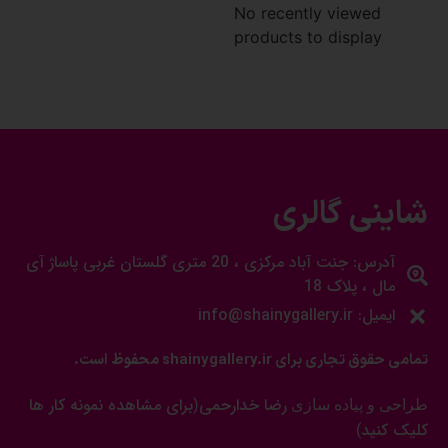
No recently viewed
products to display
شاینی گالری
آدرس: جنت آباد مرکزی ، 20 متری گلستان غربی پاساژ آی
مال ، پلاک 18
ایمیل: info@shainygallery.ir
تمامی حقوق تجاری برای shainygallery.ir محفوظ است.
رضا خدارحمی
برای مشاهده نمونه کار ها
طراحی و پیاده سازی
(
کلیک کنید
)