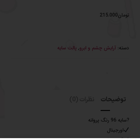
تومان
215.000
دسته:
آرایش چشم و‌ ابرو
,
پالت سایه
توضیحات
نظرات (0)
?سایه 96 رنگ پروانه
اورجینال