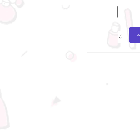
د
د رسید.