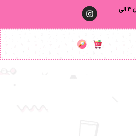
معمولا تهران ۱ الی ۲ روز‌ کاری ٫ شهرستان ۳ الی