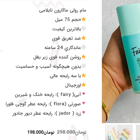
مام رولی ماکارون تایلامی
حجم 75 میل
بالاترین کیفیت
ضد تعريق قوی
ماندگاري 24 ساعته
روشن كننده قوی زير بغل
بدون هیچگونه آسیب و حساسیت
با سه رايحه عالی
اورجینال
آبی( fairy ): رایحه خنک و شیرین
صورتی (flora ): رایحه عطر گوچی فلورا
زرد ( jador ): رایحه عطر دیور جادور
تومان
298.000
تومان
198.000