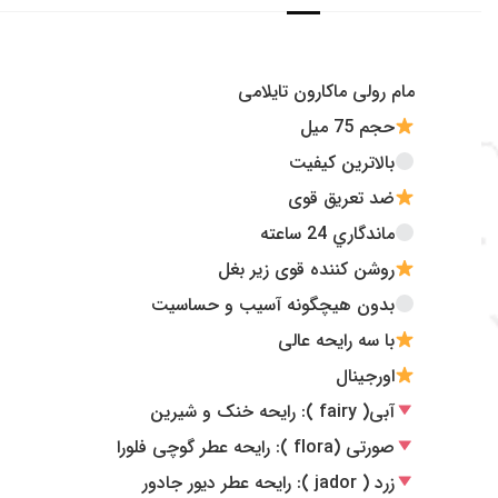
همچین برای 
مر
مام رولی ماکارون تایلامی
حجم 75 میل
بالاترین کیفیت
ضد تعريق قوی
ماندگاري 24 ساعته
روشن كننده قوی زير بغل
بدون هیچگونه آسیب و حساسیت
با سه رايحه عالی
اورجینال
آبی( fairy ): رایحه خنک و شیرین
صورتی (flora ): رایحه عطر گوچی فلورا
زرد ( jador ): رایحه عطر دیور جادور