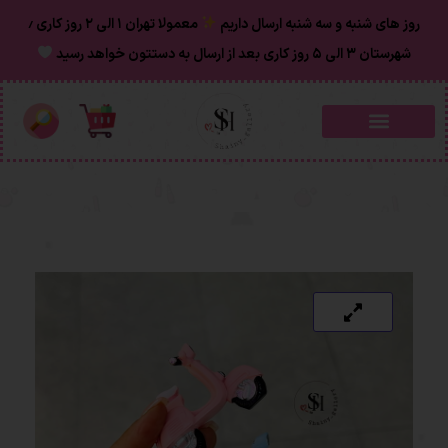
روز های شنبه و سه شنبه ارسال داریم
معمولا تهران ۱ الی ۲ روز‌ کاری ٫
شهرستان ۳ الی ۵ روز کاری بعد از ارسال به دستتون خواهد رسید