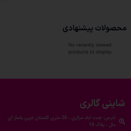
محصولات پیشنهادی
No recently viewed
products to display
شاینی گالری
آدرس: جنت آباد مرکزی ، 20 متری گلستان غربی پاساژ آی
مال ، پلاک 18