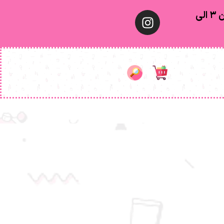
معمولا تهران ۱ الی ۲ روز‌ کاری ٫ شهرستان ۳ الی