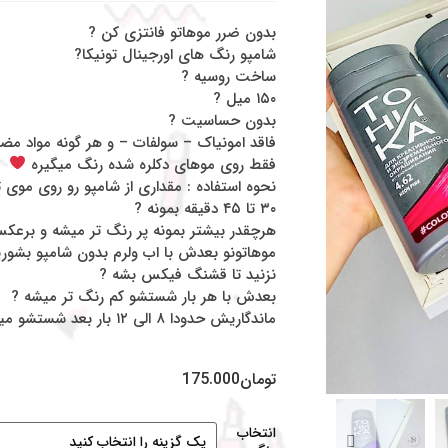
بدون ضرر موهاتو فانتزی کن ?
شامپو رنگ های اورجینال تونیکا?
ساخت روسیه ?
۱۵۰ میل ?
بدون حساسیت ?
فاقد امونیاک – سولفات – و هر گونه مواد مضر
فقط روی موهای دکلره شده رنگ میگیره
نحوه استفاده : مقداری از شامپو رو روی موی ت
۳۰ تا ۴۵ دقیقه بمونه ?
هرچقدر بیشتر بمونه پر رنگ تر میشه و برعک
موهاتونو‌ بعدش با اب ولرم بدون شامپو بشورید
نزنید تا قشنگ‌ فیکس بشه ?
بعدش با هر بار شستشو کم رنگ تر میشه ?
ماندگاریش حدودا ۸ الی ۱۲ بار بعد شستشو میره ?
تومان
175.000
انتخاب