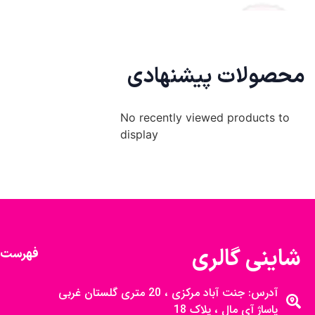
محصولات پیشنهادی
No recently viewed products to
display
شاینی گالری
فهرست 
آدرس: جنت آباد مرکزی ، 20 متری گلستان غربی
پاساژ آی مال ، پلاک 18