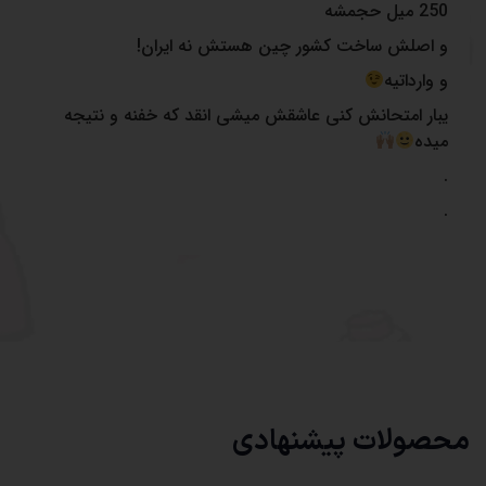
250 میل حجمشه
و اصلش ساخت کشور چین هستش نه ایران!
و وارداتیه
یبار امتحانش کنی عاشقش میشی انقد که خفنه و نتیجه
میده
.
.
محصولات پیشنهادی