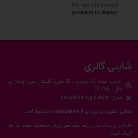
No recently viewed
products to display
شاینی گالری
آدرس: جنت آباد مرکزی ، 20 متری گلستان غربی پاساژ آی
مال ، پلاک 18
ایمیل: info@shainygallery.ir
تمامی حقوق تجاری برای shainygallery.ir محفوظ است.
رضا خدارحمی
برای مشاهده نمونه کار ها
طراحی و پیاده سازی
(
کلیک کنید
)