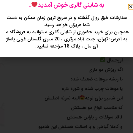
به شاینی گالری خوش آمدید
.
توضیحات
نظرات (0)
سفارشات طبق روال گذشته و در سریع ترین زمان ممکن به دست
شما عزیزان خواهد رسید.
شامپو معجزه گر اورجینال رزماری
همچین برای خرید حضوری از شاینی گالری میتوانید به فروشگاه ما
به آدرس: تهران، جنت آباد مرکزی ، 20 متری گلستان غربی پاساژ
شامپو ضدریزش میخوای؟
آی مال ، پلاک 18 مراجعه نمایید.
وارداتی
اورجینال
اگه ریزش مو داری
یا ریشه موهات ضعیف شده
یا موهات چرب شده و شوره داره
این شامپو برای توعه
البته نمونه اصلیش
که مناسب انواع مو هستش
فاقد سولفات و پارابن هستش
و کاملا گیاهی و با اصالت هستش این شامپو