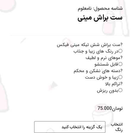
شناسه محصول:
نامعلوم
ست براش مینی
?ست براش شش تیکه مینی فیکس
⚪️در رنگ های زیبا و جذاب
?موهای نرم و لطیف
⚪️قابل شستشو
?دسته های نشکن و محکم
⚪️زیبا و خوش دست
?تراکم بالا
⚪️بدون ریزش
تومان
75.000
انتخاب
رنگ