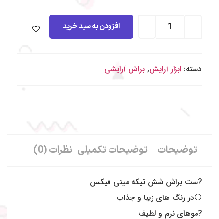
افزودن به سبد خرید
دسته:
ابزار آرایش
,
براش آرایشی
توضیحات
توضیحات تکمیلی
نظرات (0)
?ست براش شش تیکه مینی فیکس
⚪️در رنگ های زیبا و جذاب
?موهای نرم و لطیف