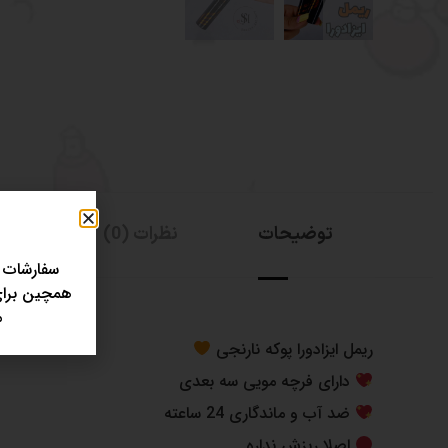
توضیحات
نظرات (0)
سفارشات 
همچین برای 
مر
ریمل ایزادورا پوکه نارنجی
دارای فرچه مویی سه بعدی
ضد آب و ماندگاری 24 ساعته
اصلا ریزش نداره