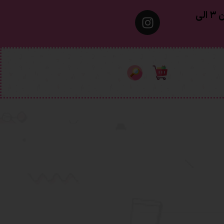
معمولا تهران ۱ الی ۲ روز‌ کاری ٫ شهرستان ۳ الی