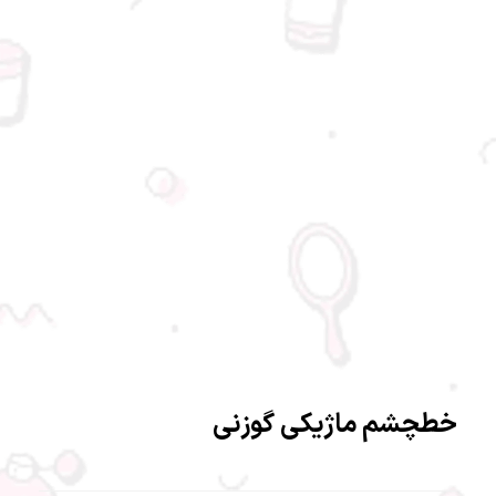
خطچشم ماژیکی گوزنی