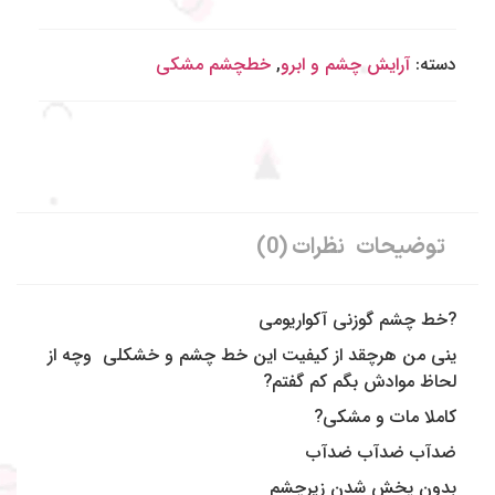
دسته:
آرایش چشم و‌ ابرو
,
خطچشم مشکی
توضیحات
نظرات (0)
?خط چشم گوزنی آکواریومی
ینی من هرچقد از کیفیت این خط چشم و خشکلی
وچه از
لحاظ موادش بگم کم گفتم?
کاملا مات و مشکی?
ضدآب ضدآب ضدآب
بدون پخش شدن زیرچشم