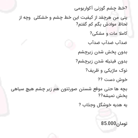
?خط چشم گوزنی آکواریومی
ینی من هرچقد از کیفیت این خط چشم و خشکلی
وچه از
لحاظ موادش بگم کم گفتم?
کاملا مات و مشکی?
ضدآب ضدآب ضدآب
بدون پخش شدن زیرچشم
بدون فیتیله شدن زیرچشم?
نوک ماژیکی و ظریف?
خوش دست ??
بچه ها حتی موقع شستن صورتتون هم زیر چشم هیچ سیاهی
پخش نمیشه??
یه هدیه خوشگل وجذاب ?
تومان
85.000