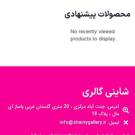
محصولات پیشنهادی
No recently viewed
products to display
شاینی گالری
آدرس: جنت آباد مرکزی ، 20 متری گلستان غربی پاساژ آی
مال ، پلاک 18
ایمیل: info@shainygallery.ir