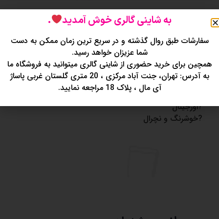
توضیحات
نظرات (0)
به شاینی گالری خوش آمدید
.
سفارشات طبق روال گذشته و در سریع ترین زمان ممکن به دست
تینت لب درب توت فرنگی ???
شما عزیزان خواهد رسید.
?طراحی فانتزی
همچین برای خرید حضوری از شاینی گالری میتوانید به فروشگاه ما
?کیفیت عالی
به آدرس: تهران، جنت آباد مرکزی ، 20 متری گلستان غربی پاساژ
?آبرسان لب
آی مال ، پلاک 18 مراجعه نمایید.
?ماندگاری بالا
?اورجینال
?خوشرنگ و نچرال