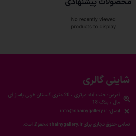
محصولات پیشنهادی
No recently viewed
products to display
شاینی گالری
آدرس: جنت آباد مرکزی ، 20 متری گلستان غربی پاساژ آی
مال ، پلاک 18
ایمیل: info@shainygallery.ir
تمامی حقوق تجاری برای shainygallery.ir محفوظ است.