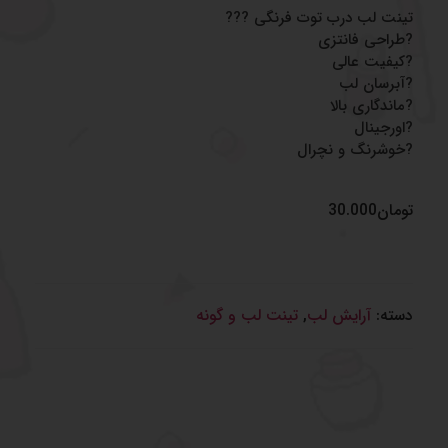
تینت لب درب توت فرنگی ???
?طراحی فانتزی
?کیفیت عالی
?آبرسان لب
?ماندگاری بالا
?اورجینال
?خوشرنگ و نچرال
تومان
30.000
دسته:
آرایش لب
,
تینت لب و گونه