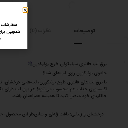
سفارشات 
توضیحات
نظرات (0)
همچین برای 
مر
برق لب فانتزی سیلیکونی طرح یونیکورن
جادوی یونیکورن روی لب‌های شما!
با برق لب‌های فانتزی طرح یونیکورن، لب‌هایی درخشان، ن
اکسسوری جذاب هم محسوب می‌شود! هر برق لب دارای یک آوی
جاکلیدی خود متصل کنید تا همیشه همراهتان باشد.
درخشش و زیبایی: بافت ژله‌ای و شاین‌دار این محصول، جل