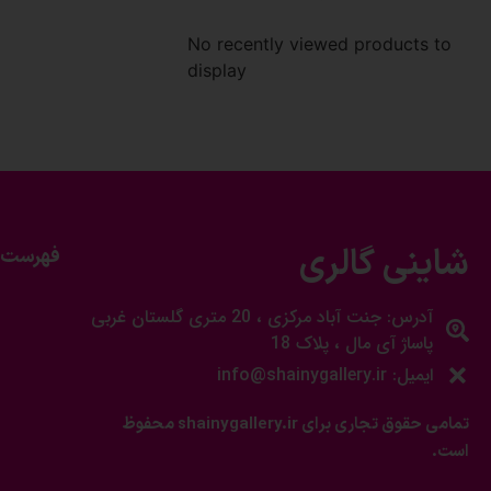
No recently viewed products to
display
شاینی گالری
فهرست 
آدرس: جنت آباد مرکزی ، 20 متری گلستان غربی
پاساژ آی مال ، پلاک 18
ایمیل: info@shainygallery.ir
تمامی حقوق تجاری برای shainygallery.ir محفوظ
است.