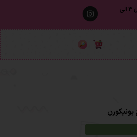
معمولا تهران ۱ الی ۲ روز‌ کاری ٫ شهرستان ۳ الی
 یونیکورن