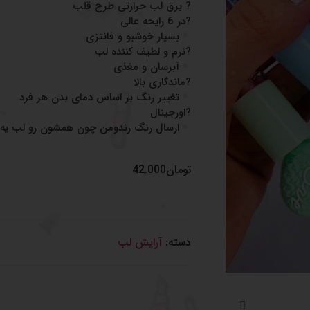
? برق لب حرارتی طرح قلب
?در 6 رایحه عالی
بسیار خوشبو و فانتزی
?نرم و لطیف کننده لب
آبرسان و مغذی
?ماندگاری بالا
تغییر رنگ بر اساس دمای بدن هر فرد
?اورجینال
ارسال رنگ رندومن چون همشون رو لب یه ر
تومان
42.000
دسته:
آرایش لب