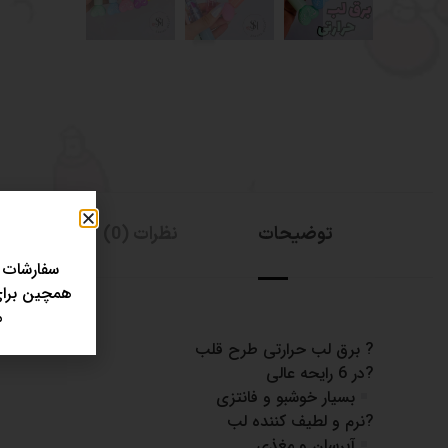
توضیحات
نظرات (0)
سفارشات 
همچین برای 
مر
? برق لب حرارتی طرح قلب
?در 6 رایحه عالی
بسیار خوشبو و فانتزی
?نرم و لطیف کننده لب
آبرسان و مغذی