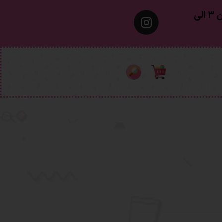
معمولا تهران ۱ الی ۲ روز‌ کاری ٫ شهرستان ۳ الی