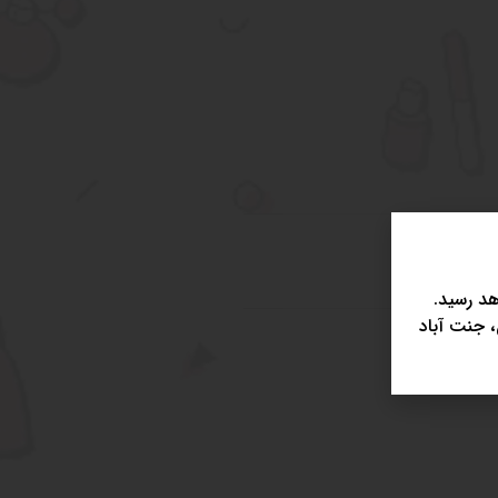
د رسید.
، جنت آباد