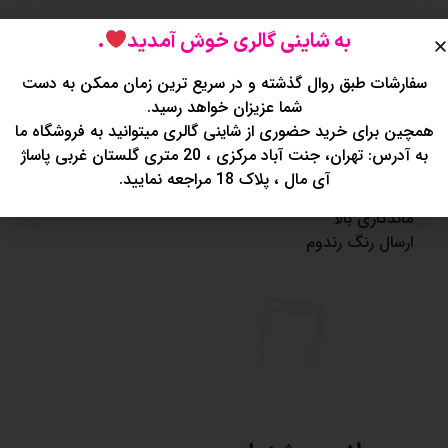
توضیحات
نظرات (0)
به شاینی گالری خوش آمدید
.
سفارشات طبق روال گذشته و در سریع ترین زمان ممکن به دست
? برق لب بی رنگ هدی موجی
شما عزیزان خواهد رسید.
مرطوب کننده و براق کننده لب
همچین برای خرید حضوری از شاینی گالری میتوانید به فروشگاه ما
دارای رایحه های جذاب
به آدرس: تهران، جنت آباد مرکزی ، 20 متری گلستان غربی پاساژ
جلوگیری از خشکی و پوسته پوسته شدن لب
آی مال ، پلاک 18 مراجعه نمایید.
بزرگ تر و برجسته تر نشان دادن لب ها
ماندگاری بالا
ارسال رنگ رندوم