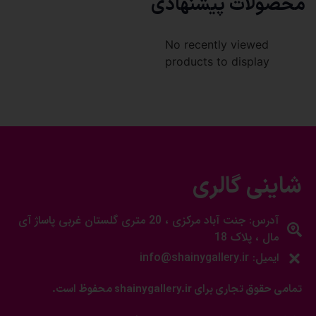
محصولات پیشنهادی
No recently viewed
products to display
شاینی گالری
آدرس: جنت آباد مرکزی ، 20 متری گلستان غربی پاساژ آی
مال ، پلاک 18
ایمیل: info@shainygallery.ir
تمامی حقوق تجاری برای shainygallery.ir محفوظ است.