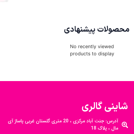
محصولات پیشنهادی
No recently viewed
products to display
شاینی گالری
آدرس: جنت آباد مرکزی ، 20 متری گلستان غربی پاساژ آی
مال ، پلاک 18