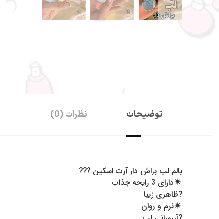
توضیحات
نظرات (0)
سفارشات 
همچین برای 
مر
بالم لب براش دار آرت اسکین ???
دارای 3 رایحه جذاب
?ظاهری زیبا
نرم و روان
?آبرسانی لب