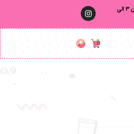
معمولا تهران ۱ الی ۲ روز‌ کاری ٫ شهرستان ۳ الی