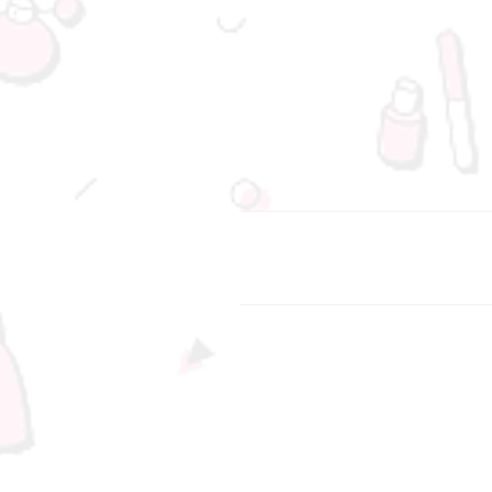
د رسید.
، جنت آباد