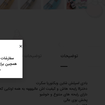
توضیحات
توضیحات تکمیلی
سفارشات 
همچین برای 
مر
بادی اسپلش شاین ویکتوریا سکرت
دخترااا رایحه هاش و کیفیت اش عالیهههه به همه اونایی ک
دارای رایحه های متنوع و خوشبو
پخش بوی عالی