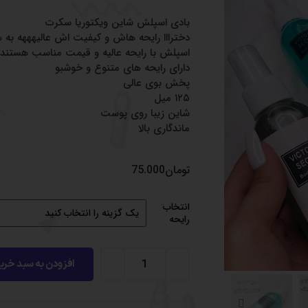
بادی اسپلش شاین ویکتوریا سکرت
دخترااا رایحه هاش و کیفیت اش عالیهههه به هم
اسپلش با رایحه عالیه و قیمت مناسب هستند 
دارای رایحه های متنوع و خوشبو
پخش بوی عالی
۱۲۵ میل
شاین زیبا روی پوست
ماندگاری بالا
تومان
75.000
انتخاب
رایحه
افزودن به سبد خری