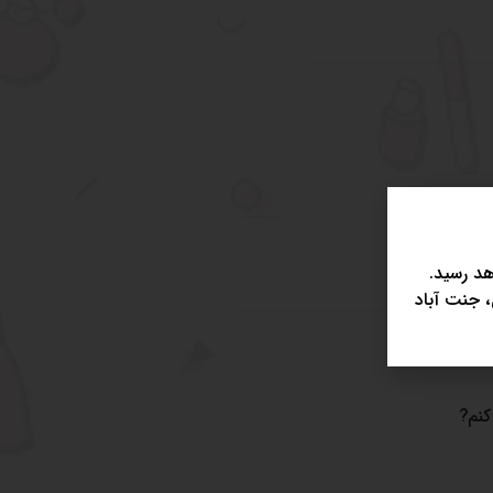
د رسید.
، جنت آباد
کنم?