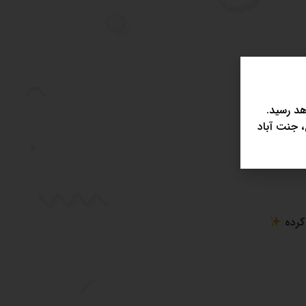
د رسید.
، جنت آباد
 کرده