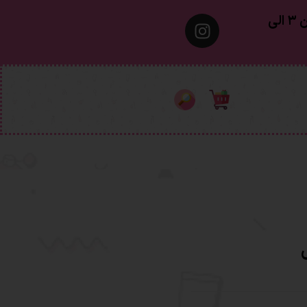
معمولا تهران ۱ الی ۲ روز‌ کاری ٫ شهرستان ۳ الی