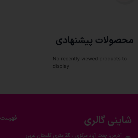
محصولات پیشنهادی
No recently viewed products to
display
شاینی گالری
فهرست 
آدرس: جنت آباد مرکزی ، 20 متری گلستان غربی