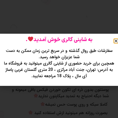
توضیحات
نظرات (0)
به شاینی گالری خوش آمدید
.
سفارشات طبق روال گذشته و در سریع ترین زمان ممکن به دست
اسپری فیکس بستنی
شما عزیزان خواهد رسید.
افزایش ماندگاری میکاپ در طولانی مدت و جلوگیری از
همچین برای خرید حضوری از شاینی گالری میتوانید به فروشگاه ما
ماسیدگی و چرب و پخش شدن میکاپ مخصوصا در فصل
به آدرس: تهران، جنت آباد مرکزی ، 20 متری گلستان غربی پاساژ
تابستان
آی مال ، پلاک 18 مراجعه نمایید.
با استفاده از اسپری فیکس میکاپ شما تا ساعت ها روی
پوستتون بدون ذره ای تکون خوردن فیکس باقی میمونه و
شما دیگه احتیاج به تمدید میکاپتون ندارید
کاملا سبکه و روی پوست حس نمیشه
بصورت روزانه هم میتونید ازش استفاده کنید