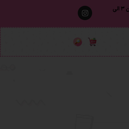
معمولا تهران ۱ الی ۲ روز‌ کاری ٫ شهرستان ۳ الی