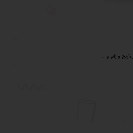
آرنج و زانو و….