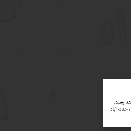
د رسید.
، جنت آباد