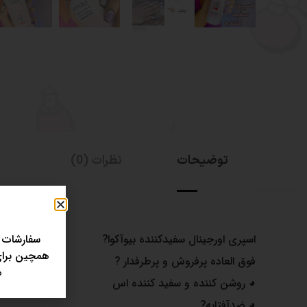
توضیحات
نظرات (0)
اسپری اورجینال سفیدکننده بیوآکوا?
سفارشات 
همچین برای 
فوق العاده پرفروش و پرطرفدار ?
مر
◕ روشن کننده و سفید کننده اس
◕ ضدآفتابه?