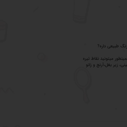
رنگ طبیعی داره?
ینطور میتونید نقاط تیره
نی، زیر بغل،آرنج و زانو