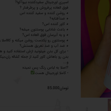
اسپری اورجینال سفیدکننده بیوآکوا?
فوق العاده پرفروش و پرطرفدار ?
◕ روشن کننده و سفید کننده اس
◕ ضدآفتابه?
◕ کاور کننده اس?
◕ باعث شادابی پوستتون میشه?
◕ و یه آبرسان فوق العاده اس?
◕ پوستتون رو یکدست روشن میکنه و کااااملا 
◕ ضد آب و ضد تعریق هستش?
• برای کل بدن میتونید ازش استفاده کنید و هم
بدن رو باهاش کاور کنید از جمله کشاله ران،بیکی
و….
?اصلا به لباس رنگ پس نمیده
• کاملا اورجینال هست
تومان
85.000