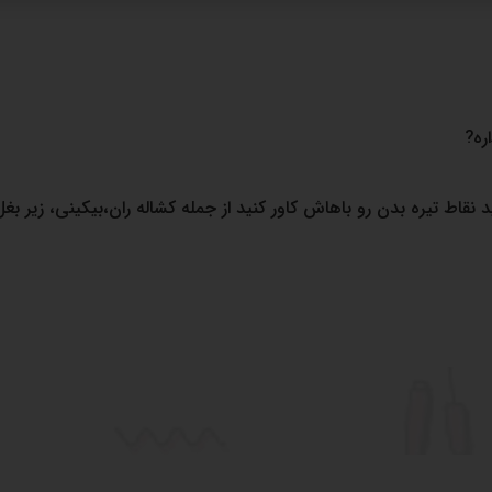
ره?
نقاط تیره بدن رو باهاش کاور کنید از جمله کشاله ران،بیکینی، زیر بغل،