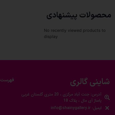
محصولات پیشنهادی
No recently viewed products to
display
شاینی گالری
فهرست 
آدرس: جنت آباد مرکزی ، 20 متری گلستان غربی
پاساژ آی مال ، پلاک 18
ایمیل: info@shainygallery.ir