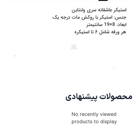
سفارشات طبق روال گذشته و در سریع ترین زمان ممکن به دست
استیکر عاشقانه سری ولنتاین
شما عزیزان خواهد رسید.
جنس: استیکر با روکش مات درجه یک
همچین برای خرید حضوری از شاینی گالری میتوانید به فروشگاه ما
ابعاد: 8×19 سانتیمتر
به آدرس: تهران، جنت آباد مرکزی ، 20 متری گلستان غربی پاساژ
هر ورقه شامل ۶ تا استیکره
آی مال ، پلاک 18 مراجعه نمایید.
محصولات پیشنهادی
No recently viewed
products to display