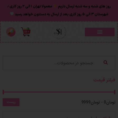
روز های شنبه و سه شنبه ارسال داریم
معمولا تهران ۱ الی ۲ روز‌ کاری ٫
شهرستان ۳ الی ۵ روز کاری بعد از ارسال به دستتون خواهد رسید
فیلتر قیمت
تومان0 - تومان9999
ریست