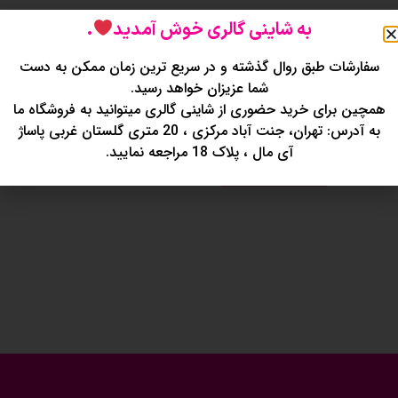
به شاینی گالری خوش آمدید
.
آرایش صورت
آرایش صورت
سفارشات طبق روال گذشته و در سریع ترین زمان ممکن به دست
اسپری فیکس تایلامی طرح
پودر فیکس
شما عزیزان خواهد رسید.
ماکارون
تومان
75.000
همچین برای خرید حضوری از شاینی گالری میتوانید به فروشگاه ما
تومان
95.000
به آدرس: تهران، جنت آباد مرکزی ، 20 متری گلستان غربی پاساژ
آی مال ، پلاک 18 مراجعه نمایید.
اطلاعات بیشتر
اطلاعات بیشتر