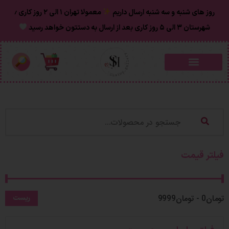
روز های شنبه و سه شنبه ارسال داریم
معمولا تهران ۱ الی ۲ روز‌ کاری ٫
شهرستان ۳ الی ۵ روز کاری بعد از ارسال به دستتون خواهد رسید
فیلتر قیمت
تومان0 - تومان9999
ریست