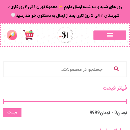
روز های شنبه و سه شنبه ارسال داریم
معمولا تهران ۱ الی ۲ روز‌ کاری ٫
شهرستان ۳ الی ۵ روز کاری بعد از ارسال به دستتون خواهد رسید
فیلتر قیمت
تومان0 - تومان9999
ریست