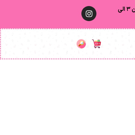
معمولا تهران ۱ الی ۲ روز‌ کاری ٫ شهرستان ۳ الی