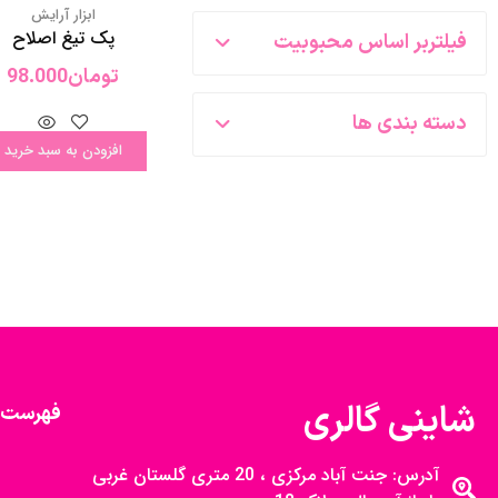
ابزار آرایش
پک تیغ اصلاح
فیلتربر اساس محبوبیت
تومان
98.000
دسته بندی ها
افزودن به سبد خرید
شاینی گالری
فهرست 
آدرس: جنت آباد مرکزی ، 20 متری گلستان غربی