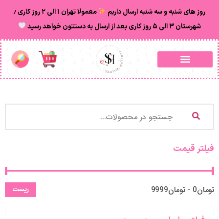
روز های شنبه و سه شنبه ارسال داریم
معمولا تهران ۱ الی ۲ روز‌ کاری ٫
شهرستان ۳ الی ۵ روز کاری بعد از ارسال به دستتون خواهد رسید
فیلتر قیمت
تومان0 - تومان9999
ریست