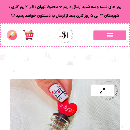
روز های شنبه و سه شنبه ارسال داریم ✨ معمولا تهران ۱ الی ۲ روز‌ کاری ٫
شهرستان ۳ الی ۵ روز کاری بعد از ارسال به دستتون خواهد رسید 🤍
پروفایل کاربری