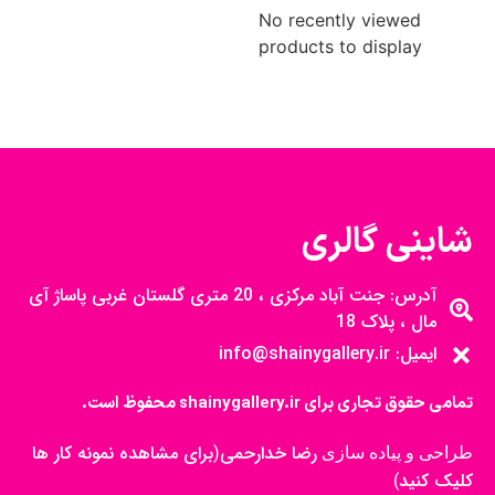
No recently viewed
products to display
شاینی گالری
آدرس: جنت آباد مرکزی ، 20 متری گلستان غربی پاساژ آی
مال ، پلاک 18
ایمیل: info@shainygallery.ir
تمامی حقوق تجاری برای shainygallery.ir محفوظ است.
رضا خدارحمی
برای مشاهده نمونه کار ها
طراحی و پیاده سازی
(
کلیک کنید
)