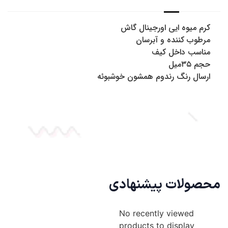
سفارشات طبق روال گذشته و در سریع ترین زمان ممکن به دست
کرم میوه ایی اورجینال گاش
شما عزیزان خواهد رسید.
مرطوب کننده و آبرسان
همچین برای خرید حضوری از شاینی گالری میتوانید به فروشگاه ما
مناسب داخل کیف
به آدرس: تهران، جنت آباد مرکزی ، 20 متری گلستان غربی پاساژ
حجم ۳۵میل
آی مال ، پلاک 18 مراجعه نمایید.
ارسال رنگ رندوم همشون خوشبوئه
محصولات پیشنهادی
No recently viewed
products to display