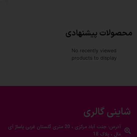
محصولات پیشنهادی
No recently viewed
products to display
شاینی گالری
آدرس: جنت آباد مرکزی ، 20 متری گلستان غربی پاساژ آی
مال ، پلاک 18