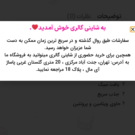
توضیحات
نظرات (0)
به شاینی گالری خوش آمدید
.
?کرم آبرسان دست و صورت بستنی
سفارشات طبق روال گذشته و در سریع ترین زمان ممکن به دست
?پنج رایحه خوشبو
شما عزیزان خواهد رسید.
همچین برای خرید حضوری از شاینی گالری میتوانید به فروشگاه ما
?
مرطوب کننده
به آدرس: تهران، جنت آباد مرکزی ، 20 متری گلستان غربی پاساژ
?
ضد التهاب
آی مال ، پلاک 18 مراجعه نمایید.
?
ضد لک و شاداب کننده
?
بافت سبک
?
جذب سریع
? حاوی ویتامین و پروتئین