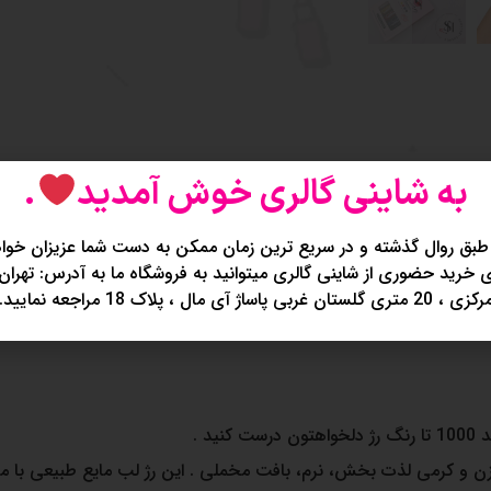
به شاینی گالری خوش آمدید
.
طبق روال گذشته و در سریع ترین زمان ممکن به دست شما عزیزان خواه
خرید حضوری از شاینی گالری میتوانید به فروشگاه ما به آدرس: تهران
کزی ، 20 متری گلستان غربی پاساژ آی مال ، پلاک 18 مراجعه نمایید.
د .
ن و کرمی لذت بخش، نرم، بافت مخملی . این رژ لب مایع طبیعی با مان