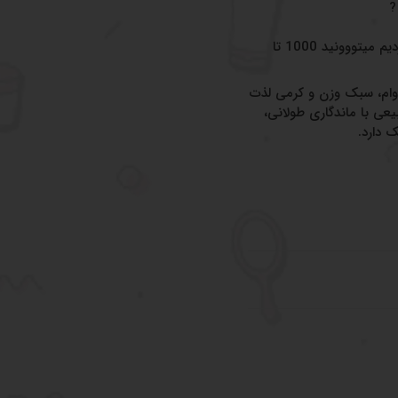
بله بچه هااااا با رنگای اصلی رژ که براتووون آوردیم میتووونید 1000 تا
دوام، سبک وزن و کرمی لذت
عی با ماندگاری طولانی،