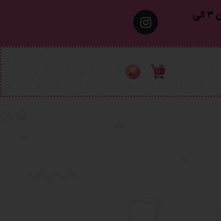
معمولا تهران ۱ الی ۲ روز‌ کاری ٫ شهرستان ۳ الی