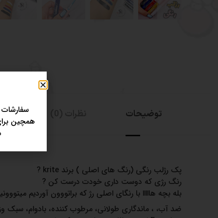
سفارشات 
توضیحات
نظرات (0)
همچین برای 
مر
پک رژلب رنگی (رنگ های اصلی ) برند krite ?
رنگ رژی که دوست داری خودت درست کن ?
بله بچه هااااا با رنگای اصلی رژ که براتووون آوردیم میتووونید 1000 تا رنگ رژ دلخواهتون درست کنی
ضد آب، ، ماندگاری طولانی، مرطوب کننده، بادوام، سبک وز