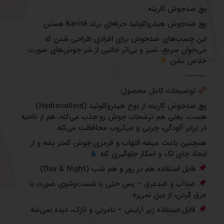
پچ ضدجوش کاریته
پچ ضدجوش هیدروکلوئید حرفه‌ای برند Karité هستن
این چسب‌های ضدجوش برای افرادی طراحی شدن که
می‌خوان سریع، تمیز و بی‌اثر جانبی از شر جوش‌های صورت
خلاص بشن
⸻
توضیحات کامل محصول:
پچ ضدجوش کاریته از نوع هیدروکلوئید (Hydrocolloid)
هست، یعنی هم ترشحات جوش رو جذب می‌کنه، هم از ناحیه
در برابر آلودگی، چربی و میکروب محافظت می‌کنه.
همچنین باعث میشه التهاب و قرمزی جوش کمتر بشه و از
ایجاد جای لک و اسکار جلوگیری کنه
قابل استفاده هم در روز و هم شب (Day & Night)
ضدآب و ضدعرق – پس حتی با شست‌وشوی صورت یا
عرق کردن، از بین نمی‌ره
قابل استفاده زیر آرایش – نامرئی و نازک، دیده نمی‌شه