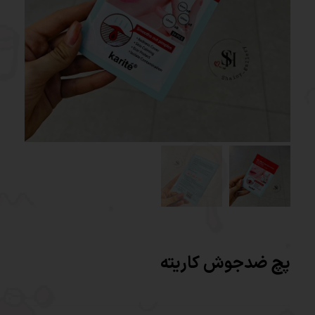
پچ ضدجوش کاریته