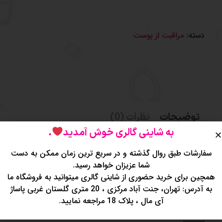
دسته:
مراقبت از پوست
توضیحات
نظرات (0)
به شاینی گالری خوش آمدید
.
پچ ضدجوش کاریته
سفارشات طبق روال گذشته و در سریع ترین زمان ممکن به دست
شما عزیزان خواهد رسید.
پچ ضدجوش هیدروکلوئید حرفه‌ای برند Karité هستن
همچین برای خرید حضوری از شاینی گالری میتوانید به فروشگاه ما
این چسب‌های ضدجوش برای افرادی طراحی شدن که
به آدرس: تهران، جنت آباد مرکزی ، 20 متری گلستان غربی پاساژ
می‌خوان سریع، تمیز و بی‌اثر جانبی از شر جوش‌های صورت
آی مال ، پلاک 18 مراجعه نمایید.
خلاص بشن
⸻