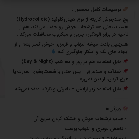
توضیحات کامل محصول:
پچ ضدجوش کاریته از نوع هیدروکلوئید (Hydrocolloid)
هست، یعنی هم ترشحات جوش رو جذب می‌کنه، هم از
ناحیه در برابر آلودگی، چربی و میکروب محافظت می‌کنه.
همچنین باعث میشه التهاب و قرمزی جوش کمتر بشه و از
ایجاد جای لک و اسکار جلوگیری کنه
قابل استفاده هم در روز و هم شب (Day & Night)
ضدآب و ضدعرق – پس حتی با شست‌وشوی صورت یا
عرق کردن، از بین نمی‌ره
قابل استفاده زیر آرایش – نامرئی و نازک، دیده نمی‌شه
⸻
ویژگی‌ها:
• جذب ترشحات جوش و خشک کردن سریع آن
• کاهش قرمزی و التهاب پوست
• محافظت از پوست در برابر آلودگی و تماس دست