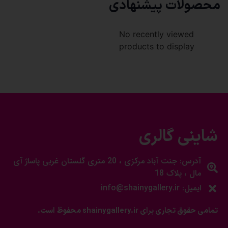
محصولات پیشنهادی
No recently viewed
products to display
شاینی گالری
آدرس: جنت آباد مرکزی ، 20 متری گلستان غربی پاساژ آی
مال ، پلاک 18
ایمیل: info@shainygallery.ir
تمامی حقوق تجاری برای shainygallery.ir محفوظ است.