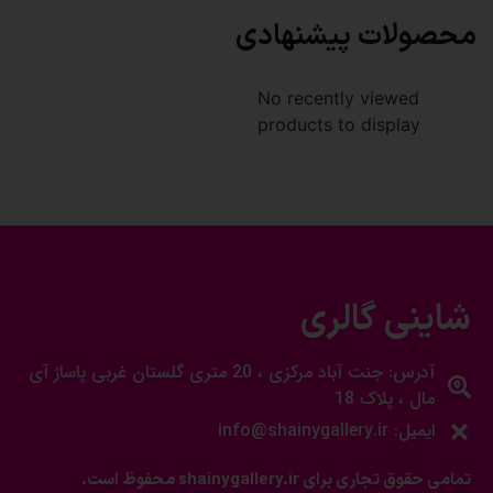
محصولات پیشنهادی
No recently viewed
products to display
شاینی گالری
آدرس: جنت آباد مرکزی ، 20 متری گلستان غربی پاساژ آی
مال ، پلاک 18
ایمیل: info@shainygallery.ir
تمامی حقوق تجاری برای shainygallery.ir محفوظ است.