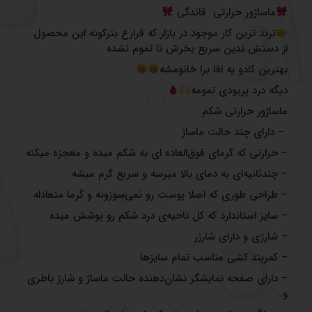
ماساژور حرارتی
قائدگی
ترند ترین کار موجود در بازار که قرارع بترکونه این محصول
‌از دستش ندین سریع بخرش تا تموم نشده
بهترین کادو یه اقا برا خانومشه
دیگه درد پریودی تمومه
ماساژور حرارتی شکم
– دارای چند حالت ماساژ
– حرارتی که گرمای فوق‌العاده ای به شکم میده و معجزه میکنه
– چندثانیه‌ای به دمای بالا میرسه و سریع گرم میشه
– طراحی طوری که اصلا پوست رو نمی‌سوزونه و گرما متعادله
– سایز استاندارد که کل ناحیه‌ی درد شکم رو پوشش میده
– شارژی و دارای شارژر
– کمربند کشی مناسب تمام سایزها
– دارای صفحه نمایشگر نشان‌دهنده حالت ماساژ و شارژ باطری
و..