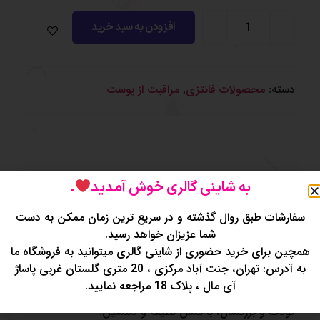
افزودن به سبد خرید
دسته:
محصولات فانتزی
,
مراقبت از پوست
به شاینی گالری خوش آمدید
.
توضیحات
نظرات (0)
سفارشات طبق روال گذشته و در سریع ترین زمان ممکن به دست
شما عزیزان خواهد رسید.
همچین برای خرید حضوری از شاینی گالری میتوانید به فروشگاه ما
لیف حمام فانتزی
به آدرس: تهران، جنت آباد مرکزی ، 20 متری گلستان غربی پاساژ
نرمی و لطافت بی‌نظیر – ساخته‌شده از توری نرم و
آی مال ، پلاک 18 مراجعه نمایید.
پارچه مخملی ضدحساسیت، مناسب برای پوست حساس
کودک و بزرگسال، با لمس لطیف و دلنشین.