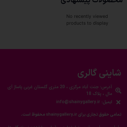
محصولات پیشنهادی
No recently viewed
products to display
شاینی گالری
آدرس: جنت آباد مرکزی ، 20 متری گلستان غربی پاساژ آی
مال ، پلاک 18
ایمیل: info@shainygallery.ir
تمامی حقوق تجاری برای shainygallery.ir محفوظ است.