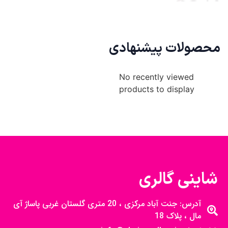
محصولات پیشنهادی
No recently viewed
products to display
شاینی گالری
آدرس: جنت آباد مرکزی ، 20 متری گلستان غربی پاساژ آی
مال ، پلاک 18