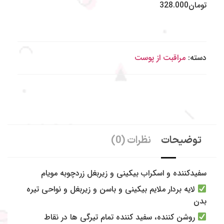
تومان
328.000
دسته:
مراقبت از پوست
توضیحات
نظرات (0)
به شاینی گالری خوش آمدید
.
سفیدکننده و اسکراب بیکینی و زیربغل زردچوبه مویام
سفارشات طبق روال گذشته و در سریع ترین زمان ممکن به دست
شما عزیزان خواهد رسید.
لایه بردار ملایم بیکینی و باسن و زیربغل و نواحی تیره
همچین برای خرید حضوری از شاینی گالری میتوانید به فروشگاه ما
بدن
به آدرس: تهران، جنت آباد مرکزی ، 20 متری گلستان غربی پاساژ
روشن کننده، سفید کننده تمام تیرگی ها در نقاط
آی مال ، پلاک 18 مراجعه نمایید.