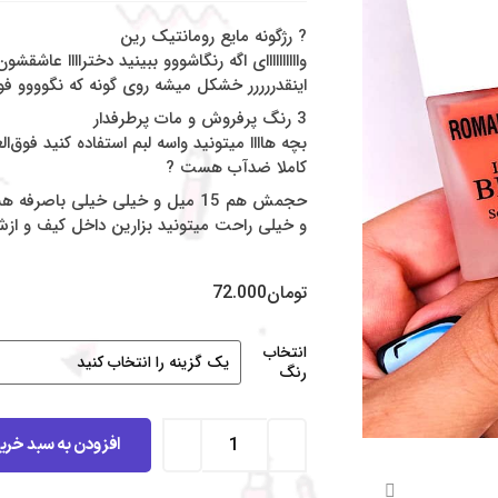
? رژگونه مایع رومانتیک رین
واااااااااای اگه رنگاشووو ببینید دختراااا عاشق
اینقدررررر خشکل میشه روی گونه که نگوووو فوق‌ا
3 رنگ پرفروش و مات پرطرفدار
بچه هاااا میتونید واسه لبم استفاده کنید فوق‌ال
کاملا ضدآب هست ?
حجمش هم 15 میل و خیلی خیلی باص
و خیلی راحت میتونید بزارین داخل کیف و ازش
تومان
72.000
انتخاب
رنگ
افزودن به سبد خری