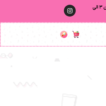
معمولا تهران ۱ الی ۲ روز‌ کاری ٫ شهرستان ۳ الی