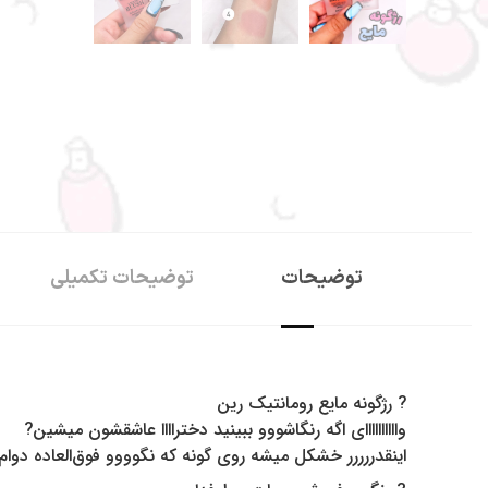
توضیحات
توضیحات تکمیلی
? رژگونه مایع رومانتیک رین
واااااااااای اگه رنگاشووو ببینید دختراااا عاشقشون میشین?
اینقدررررر خشکل میشه روی گونه که نگوووو فوق‌العاده دوام ب