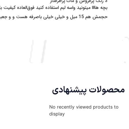
3 رنگ پرفروش و مات پرطرفدار
بچه هاااا میتونید واسه لبم استفاده کنید فوق‌العاده کیفیت
حجمش هم 15 میل و خیلی خیلی باصرفه هست و و جعبه محکمی داره، و خیلی راحت میتونید بزارین داخل کیف و ازش تا آخرش استفاده کنید
محصولات پیشنهادی
No recently viewed products to
display