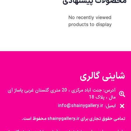
محصولات پیشنهادی
No recently viewed
products to display
شاینی گالری
آدرس: جنت آباد مرکزی ، 20 متری گلستان غربی پاساژ آی
مال ، پلاک 18
ایمیل: info@shainygallery.ir
تمامی حقوق تجاری برای shainygallery.ir محفوظ است.