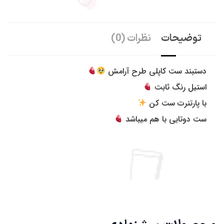
به شاینی گالری خوش آمدید
.
توضیحات
نظرات (0)
سفارشات طبق روال گذشته و در سریع ترین زمان ممکن به دست
شما عزیزان خواهد رسید.
همچین برای خرید حضوری از شاینی گالری میتوانید به فروشگاه ما
دستبند ست کاپلی طرح آرامش
به آدرس: تهران، جنت آباد مرکزی ، 20 متری گلستان غربی پاساژ
استیل رنگ ثابت
آی مال ، پلاک 18 مراجعه نمایید.
با پارتنرت ست کن
ست دوتایی با هم میباشد